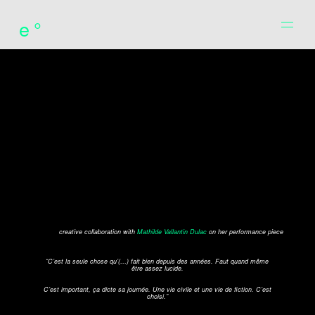
e°
creative collaboration with
Mathilde Vallantin Dulac
on her performance piece
“
C’est la seule chose qu’(…) fait bien depuis des années. Faut quand même
être assez lucide.
C’est important, ça dicte sa journée. Une vie civile et une vie de fiction. C’est
choisi.
”