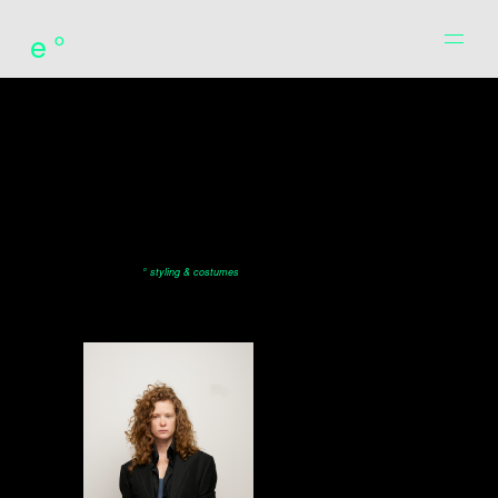
e°
° styling & costumes