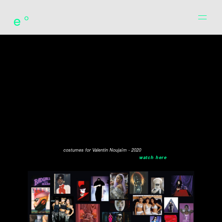
e°
costumes for Valentin Noujaïm - 2020
watch here