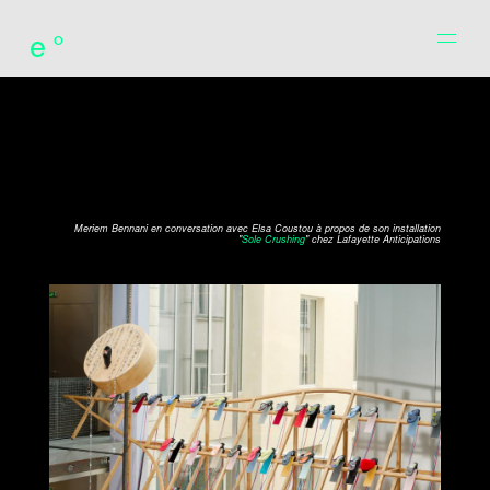
e°
Meriem Bennani en conversation avec Elsa Coustou à propos de son installation
"
Sole Crushing
" chez Lafayette Anticipations